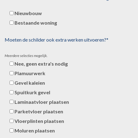
Nieuwbouw
Bestaande woning
Moeten de schilder ook extra werken uitvoeren?*
Meerdere selecties mogelijk.
Nee, geen extra's nodig
Plamuurwerk
Gevel kaleien
Spuitkurk gevel
Laminaatvloer plaatsen
Parketvloer plaatsen
Vloerplinten plaatsen
Moluren plaatsen