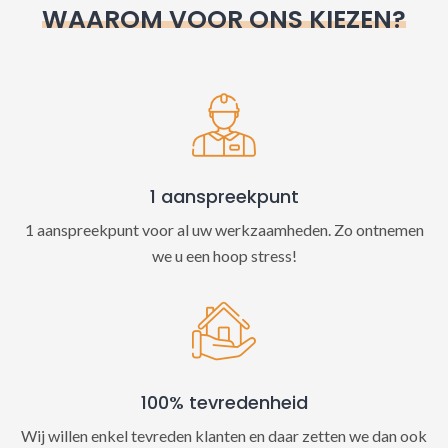
WAAROM VOOR ONS KIEZEN?
a
t
i
v
e
:
1 aanspreekpunt
1 aanspreekpunt voor al uw werkzaamheden. Zo ontnemen
we u een hoop stress!
100% tevredenheid
Wij willen enkel tevreden klanten en daar zetten we dan ook