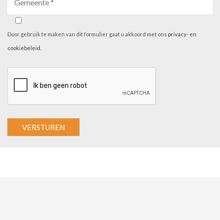
Door gebruik te maken van dit formulier gaat u akkoord met ons
privacy- en
cookiebeleid
.
A
l
t
e
r
n