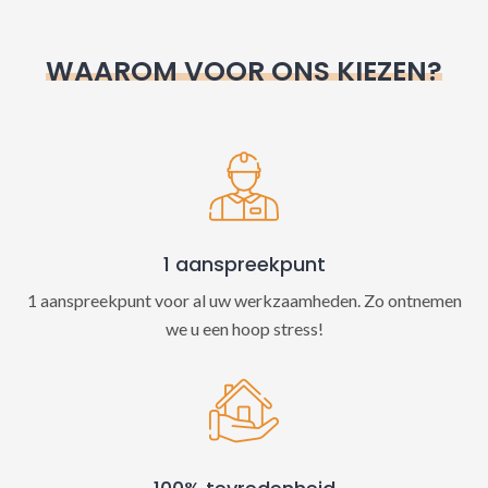
r
n
WAAROM VOOR ONS KIEZEN?
a
t
i
v
e
:
1 aanspreekpunt
1 aanspreekpunt voor al uw werkzaamheden. Zo ontnemen
we u een hoop stress!