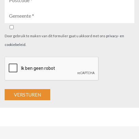
Door gebruik te maken van dit formulier gaat u akkoord met ons
privacy- en
cookiebeleid
.
A
l
t
e