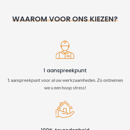
r
n
WAAROM VOOR ONS KIEZEN?
a
t
i
v
e
:
1 aanspreekpunt
1 aanspreekpunt voor al uw werkzaamheden. Zo ontnemen
we u een hoop stress!