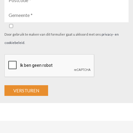
Door gebruik te maken van dit formulier gaat u akkoord met ons
privacy- en
cookiebeleid
.
A
l
t
e