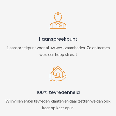
t
i
v
e
:
1 aanspreekpunt
1 aanspreekpunt voor al uw werkzaamheden. Zo ontnemen
we u een hoop stress!
100% tevredenheid
Wij willen enkel tevreden klanten en daar zetten we dan ook
keer op keer op in.