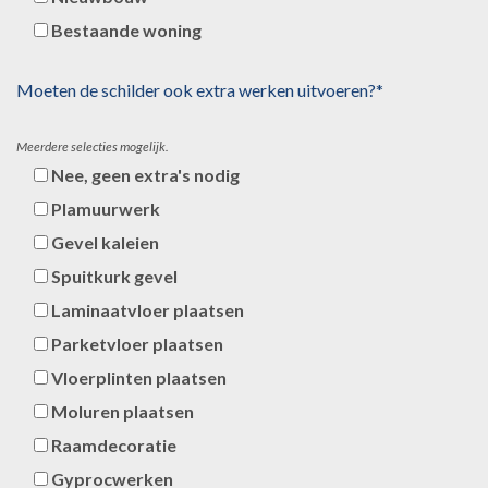
Bestaande woning
Moeten de schilder ook extra werken uitvoeren?*
Meerdere selecties mogelijk.
Nee, geen extra's nodig
Plamuurwerk
Gevel kaleien
Spuitkurk gevel
Laminaatvloer plaatsen
Parketvloer plaatsen
Vloerplinten plaatsen
Moluren plaatsen
Raamdecoratie
Gyprocwerken