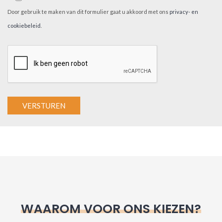
Door gebruik te maken van dit formulier gaat u akkoord met ons
privacy- en
cookiebeleid
.
A
l
t
e
r
n
WAAROM VOOR ONS KIEZEN?
a