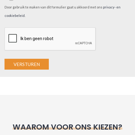
Door gebruik te maken van dit formulier gaat u akkoord met ons
privacy- en
cookiebeleid
.
A
l
t
e
r
n
WAAROM VOOR ONS KIEZEN?
a