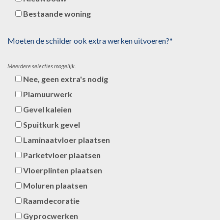
Bestaande woning
Moeten de schilder ook extra werken uitvoeren?*
Meerdere selecties mogelijk.
Nee, geen extra's nodig
Plamuurwerk
Gevel kaleien
Spuitkurk gevel
Laminaatvloer plaatsen
Parketvloer plaatsen
Vloerplinten plaatsen
Moluren plaatsen
Raamdecoratie
Gyprocwerken