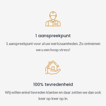
t
i
v
e
:
1 aanspreekpunt
1 aanspreekpunt voor al uw werkzaamheden. Zo ontnemen
we u een hoop stress!
100% tevredenheid
Wij willen enkel tevreden klanten en daar zetten we dan ook
keer op keer op in.