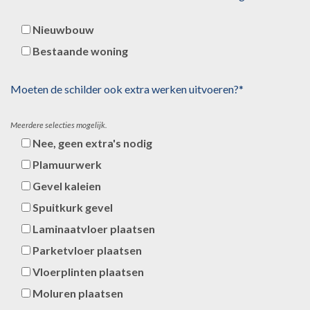
Nieuwbouw
Bestaande woning
Moeten de schilder ook extra werken uitvoeren?*
Meerdere selecties mogelijk.
Nee, geen extra's nodig
Plamuurwerk
Gevel kaleien
Spuitkurk gevel
Laminaatvloer plaatsen
Parketvloer plaatsen
Vloerplinten plaatsen
Moluren plaatsen