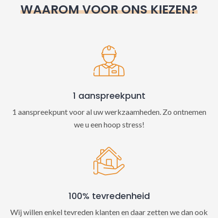
WAAROM VOOR ONS KIEZEN?
a
t
i
v
e
:
1 aanspreekpunt
1 aanspreekpunt voor al uw werkzaamheden. Zo ontnemen
we u een hoop stress!
100% tevredenheid
Wij willen enkel tevreden klanten en daar zetten we dan ook