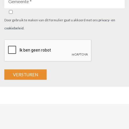
Door gebruik te maken van dit formulier gaat u akkoord met ons
privacy- en
cookiebeleid
.
A
l
t
e
r
n