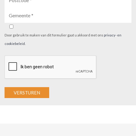
Door gebruik te maken van dit formulier gaat u akkoord met ons
privacy- en
cookiebeleid
.
A
l
t
e