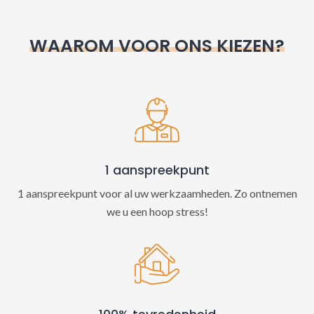
r
n
WAAROM VOOR ONS KIEZEN?
a
t
i
v
e
:
1 aanspreekpunt
1 aanspreekpunt voor al uw werkzaamheden. Zo ontnemen
we u een hoop stress!