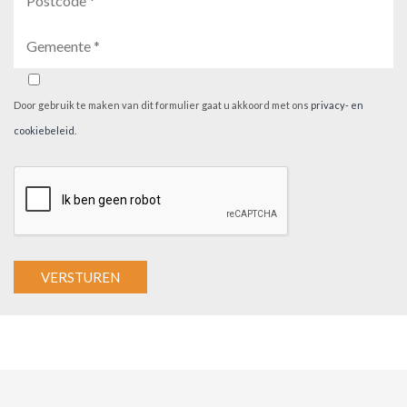
Door gebruik te maken van dit formulier gaat u akkoord met ons
privacy- en
cookiebeleid
.
A
l
t
e