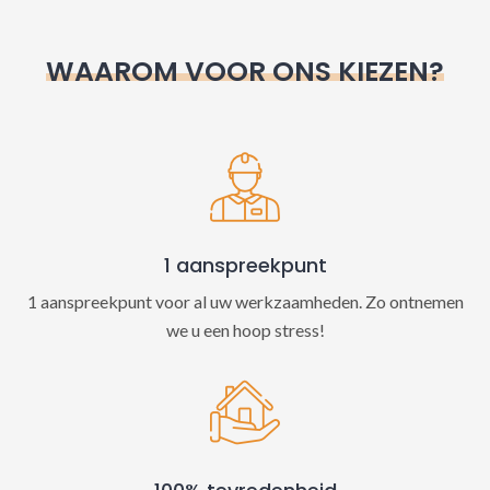
r
n
WAAROM VOOR ONS KIEZEN?
a
t
i
v
e
:
1 aanspreekpunt
1 aanspreekpunt voor al uw werkzaamheden. Zo ontnemen
we u een hoop stress!