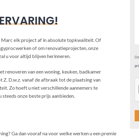
 ERVARING!
 Marc elk project af in absolute topkwaliteit. Of
, gyprocwerken of om renovatieprojecten, onze
l u voor altijd blijven herinneren.
Do
pr
j het renoveren van een woning, keuken, badkamer
t Z. D.w.z. vanaf de afbraak tot de plaatsing van
teit. Zo hoeft u niet verschillende aannemers te
u steeds onze beste prijs aanbieden.
A
oning? Ga dan vooraf na voor welke werken u een premie