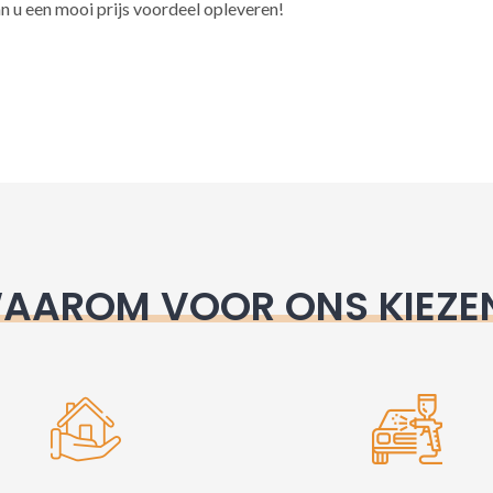
l
n u een mooi prijs voordeel opleveren!
t
e
r
n
a
t
i
v
e
AAROM VOOR ONS KIEZE
: