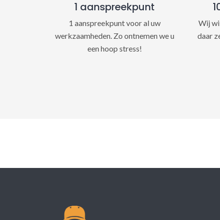
1 aanspreekpunt
1
1 aanspreekpunt voor al uw
Wij wi
werkzaamheden. Zo ontnemen we u
daar z
een hoop stress!