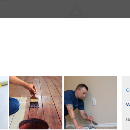
O
Wa
Me