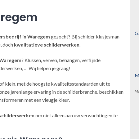
aregem
G
ersbedrijf
in Waregem
gezocht? Bij schilder klusjesman
e, doch
kwalitatieve schilderwerken
.
n Waregem
? Klussen, verven, behangen, verfijnde
derwerken, … Wij helpen je graag!
M
of klein, met de hoogste kwaliteitsstandaarden uit te
onze jarenlange ervaring in de schilderbranche, beschikken
Me
nsformeren met een vleugje kleur.
schilderwerken
om niet alleen aan uw verwachtingen te