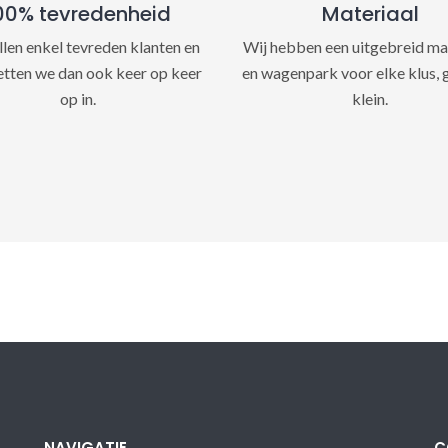
00% tevredenheid
Materiaal
llen enkel tevreden klanten en
Wij hebben een uitgebreid ma
etten we dan ook keer op keer
en wagenpark voor elke klus, 
op in.
klein.
NAVIGATIE
C