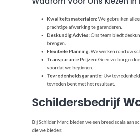
Waarom Voor Ons Kiezen in 
Kwaliteitsmaterialen:
We gebruiken alleen
prachtige afwerking te garanderen.
Deskundig Advies:
Ons team biedt deskund
brengen.
Flexibele Planning:
We werken rond uw sch
Transparante Prijzen:
Geen verborgen kost
voordat we beginnen.
Tevredenheidsgarantie:
Uw tevredenheid s
tevreden bent met het resultaat.
Schildersbedrijf
Wa
Bij Schilder Marc bieden we een breed scala aan sc
die we bieden: