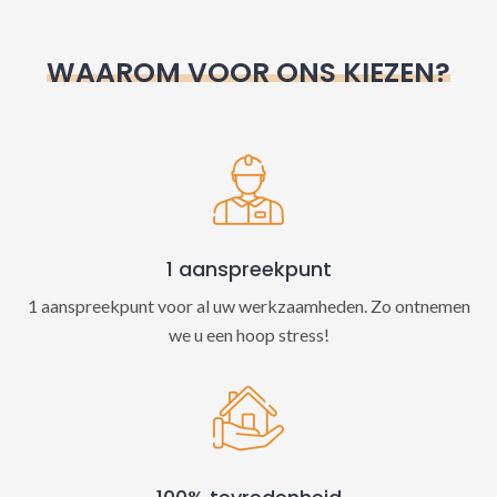
r
n
WAAROM VOOR ONS KIEZEN?
a
t
i
v
e
:
1 aanspreekpunt
1 aanspreekpunt voor al uw werkzaamheden. Zo ontnemen
we u een hoop stress!