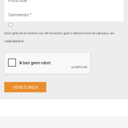
Door gebruik te maken van dit formulier gaat u akkoord met ons
privacy- en
cookiebeleid
.
A
l
t
e