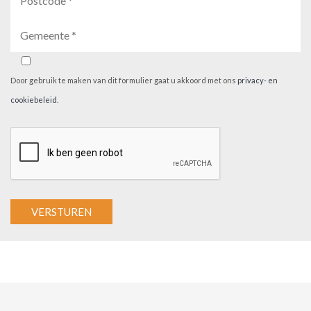
Door gebruik te maken van dit formulier gaat u akkoord met ons
privacy- en
cookiebeleid
.
A
l
t
e