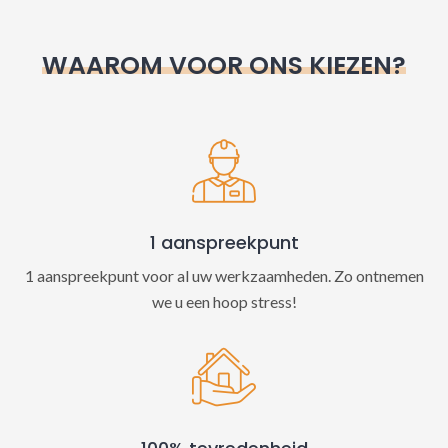
r
n
WAAROM VOOR ONS KIEZEN?
a
t
i
v
e
:
1 aanspreekpunt
1 aanspreekpunt voor al uw werkzaamheden. Zo ontnemen
we u een hoop stress!