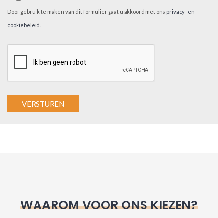
Door gebruik te maken van dit formulier gaat u akkoord met ons
privacy- en
cookiebeleid
.
A
l
t
e
r
n
WAAROM VOOR ONS KIEZEN?
a