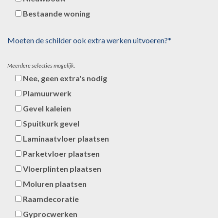
Bestaande woning
Moeten de schilder ook extra werken uitvoeren?*
Meerdere selecties mogelijk.
Nee, geen extra's nodig
Plamuurwerk
Gevel kaleien
Spuitkurk gevel
Laminaatvloer plaatsen
Parketvloer plaatsen
Vloerplinten plaatsen
Moluren plaatsen
Raamdecoratie
Gyprocwerken