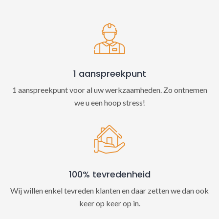
t
i
v
e
:
1 aanspreekpunt
1 aanspreekpunt voor al uw werkzaamheden. Zo ontnemen
we u een hoop stress!
100% tevredenheid
Wij willen enkel tevreden klanten en daar zetten we dan ook
keer op keer op in.