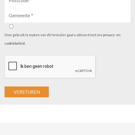
Door gebruik te maken van dit formulier gaat u akkoord met ons
privacy- en
cookiebeleid
.
A
l
t
e