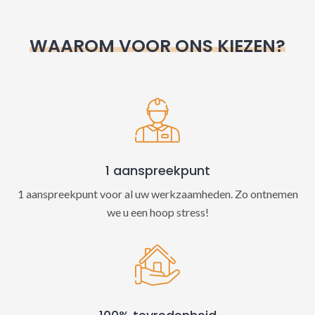
r
n
WAAROM VOOR ONS KIEZEN?
a
t
i
v
e
:
1 aanspreekpunt
1 aanspreekpunt voor al uw werkzaamheden. Zo ontnemen
we u een hoop stress!