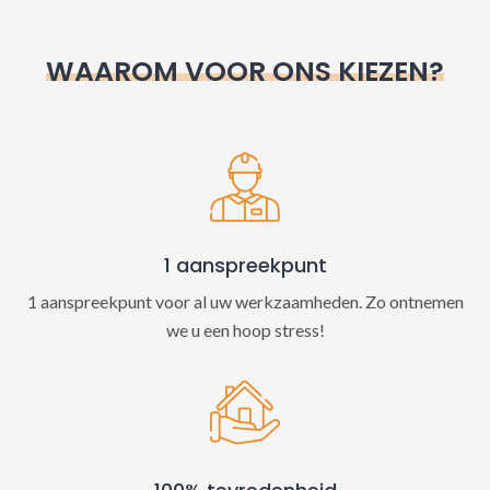
r
n
WAAROM VOOR ONS KIEZEN?
a
t
i
v
e
:
1 aanspreekpunt
1 aanspreekpunt voor al uw werkzaamheden. Zo ontnemen
we u een hoop stress!