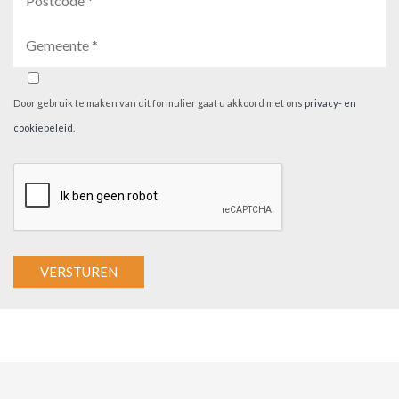
Door gebruik te maken van dit formulier gaat u akkoord met ons
privacy- en
cookiebeleid
.
A
l
t
e