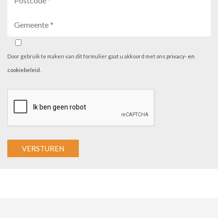
Door gebruik te maken van dit formulier gaat u akkoord met ons
privacy- en
cookiebeleid
.
A
l
t
e