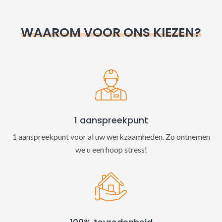
r
n
WAAROM VOOR ONS KIEZEN?
a
t
i
v
e
:
1 aanspreekpunt
1 aanspreekpunt voor al uw werkzaamheden. Zo ontnemen
we u een hoop stress!