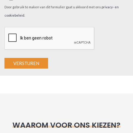
Door gebruik te maken van dit formulier gaat u akkoord met ons
privacy- en
cookiebeleid
.
A
l
t
e
r
n
WAAROM VOOR ONS KIEZEN?
a