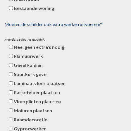
Bestaande woning
Moeten de schilder ook extra werken uitvoeren?*
Meerdere selecties mogelijk.
Nee, geen extra's nodig
Plamuurwerk
Gevel kaleien
Spuitkurk gevel
Laminaatvloer plaatsen
Parketvloer plaatsen
Vloerplinten plaatsen
Moluren plaatsen
Raamdecoratie
Gyprocwerken