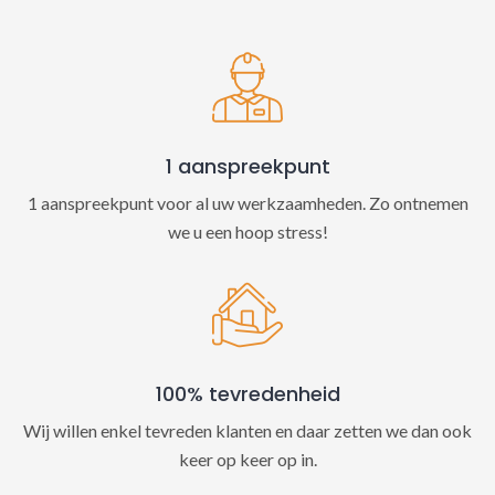
t
i
v
e
:
1 aanspreekpunt
1 aanspreekpunt voor al uw werkzaamheden. Zo ontnemen
we u een hoop stress!
100% tevredenheid
Wij willen enkel tevreden klanten en daar zetten we dan ook
keer op keer op in.