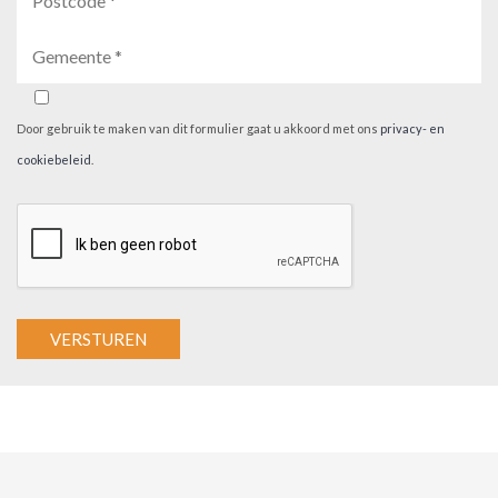
Door gebruik te maken van dit formulier gaat u akkoord met ons
privacy- en
cookiebeleid
.
A
l
t
e