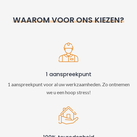
r
n
WAAROM VOOR ONS KIEZEN?
a
t
i
v
e
:
1 aanspreekpunt
1 aanspreekpunt voor al uw werkzaamheden. Zo ontnemen
we u een hoop stress!