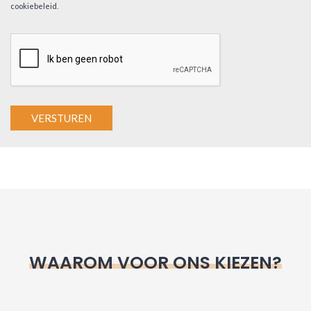
cookiebeleid
.
A
l
t
e
r
n
WAAROM VOOR ONS KIEZEN?
a
t
i