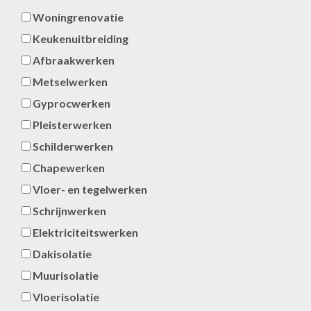
Woningrenovatie
Keukenuitbreiding
Afbraakwerken
Metselwerken
Gyprocwerken
Pleisterwerken
Schilderwerken
Chapewerken
Vloer- en tegelwerken
Schrijnwerken
Elektriciteitswerken
Dakisolatie
Muurisolatie
Vloerisolatie