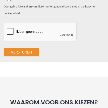
Door gebruik te maken van dit formulier gaat u akkoord met ons
privacy- en
cookiebeleid
.
A
l
t
e
r
n
WAAROM VOOR ONS KIEZEN?
a