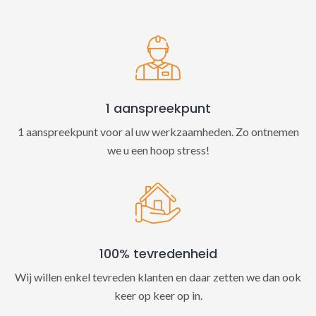
t
i
v
e
:
1 aanspreekpunt
1 aanspreekpunt voor al uw werkzaamheden. Zo ontnemen
we u een hoop stress!
100% tevredenheid
Wij willen enkel tevreden klanten en daar zetten we dan ook
keer op keer op in.