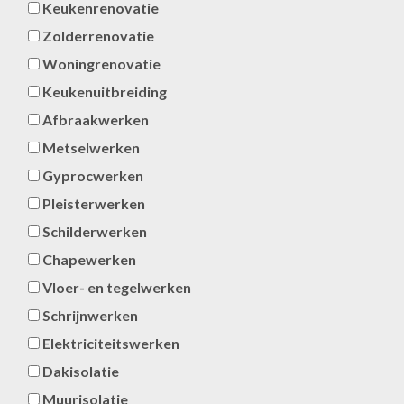
Keukenrenovatie
Zolderrenovatie
Woningrenovatie
Keukenuitbreiding
Afbraakwerken
Metselwerken
Gyprocwerken
Pleisterwerken
Schilderwerken
Chapewerken
Vloer- en tegelwerken
Schrijnwerken
Elektriciteitswerken
Dakisolatie
Muurisolatie