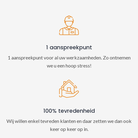
t
i
v
e
:
1 aanspreekpunt
1 aanspreekpunt voor al uw werkzaamheden. Zo ontnemen
we u een hoop stress!
100% tevredenheid
Wij willen enkel tevreden klanten en daar zetten we dan ook
keer op keer op in.