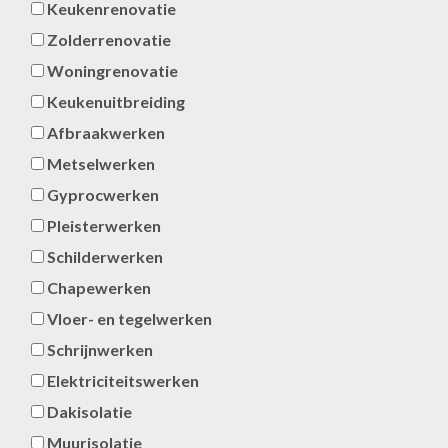
Keukenrenovatie
Zolderrenovatie
Woningrenovatie
Keukenuitbreiding
Afbraakwerken
Metselwerken
Gyprocwerken
Pleisterwerken
Schilderwerken
Chapewerken
Vloer- en tegelwerken
Schrijnwerken
Elektriciteitswerken
Dakisolatie
Muurisolatie