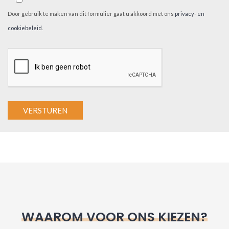
Door gebruik te maken van dit formulier gaat u akkoord met ons
privacy- en
cookiebeleid
.
A
l
t
e
r
n
WAAROM VOOR ONS KIEZEN?
a