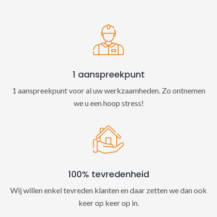
t
i
v
e
:
1 aanspreekpunt
1 aanspreekpunt voor al uw werkzaamheden. Zo ontnemen
we u een hoop stress!
100% tevredenheid
Wij willen enkel tevreden klanten en daar zetten we dan ook
keer op keer op in.