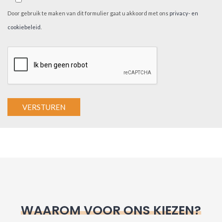
Door gebruik te maken van dit formulier gaat u akkoord met ons
privacy- en
cookiebeleid
.
A
l
t
e
r
n
WAAROM VOOR ONS KIEZEN?
a