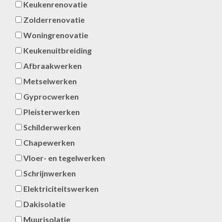
Keukenrenovatie
Zolderrenovatie
Woningrenovatie
Keukenuitbreiding
Afbraakwerken
Metselwerken
Gyprocwerken
Pleisterwerken
Schilderwerken
Chapewerken
Vloer- en tegelwerken
Schrijnwerken
Elektriciteitswerken
Dakisolatie
Muurisolatie