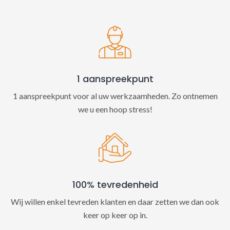
t
i
v
e
:
1 aanspreekpunt
1 aanspreekpunt voor al uw werkzaamheden. Zo ontnemen
we u een hoop stress!
100% tevredenheid
Wij willen enkel tevreden klanten en daar zetten we dan ook
keer op keer op in.