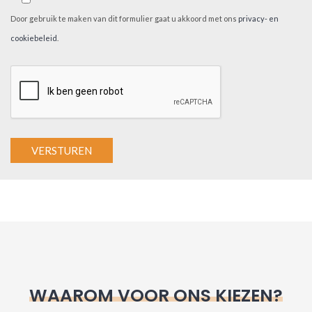
Door gebruik te maken van dit formulier gaat u akkoord met ons
privacy- en
cookiebeleid
.
A
l
t
e
r
n
WAAROM VOOR ONS KIEZEN?
a