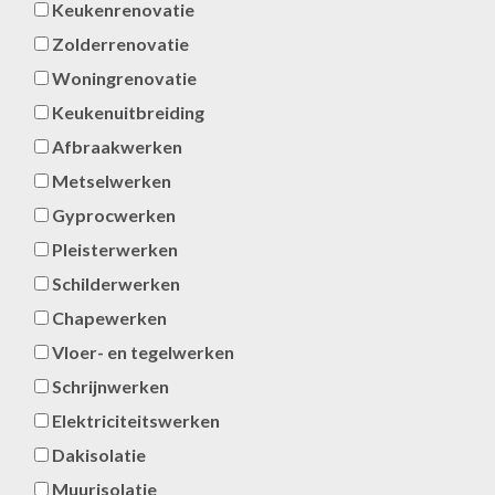
Keukenrenovatie
Zolderrenovatie
Woningrenovatie
Keukenuitbreiding
Afbraakwerken
Metselwerken
Gyprocwerken
Pleisterwerken
Schilderwerken
Chapewerken
Vloer- en tegelwerken
Schrijnwerken
Elektriciteitswerken
Dakisolatie
Muurisolatie