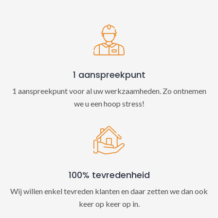
t
i
v
e
:
1 aanspreekpunt
1 aanspreekpunt voor al uw werkzaamheden. Zo ontnemen
we u een hoop stress!
100% tevredenheid
Wij willen enkel tevreden klanten en daar zetten we dan ook
keer op keer op in.