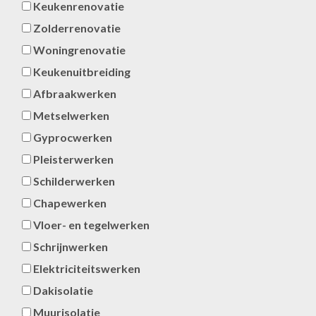
Keukenrenovatie
Zolderrenovatie
Woningrenovatie
Keukenuitbreiding
Afbraakwerken
Metselwerken
Gyprocwerken
Pleisterwerken
Schilderwerken
Chapewerken
Vloer- en tegelwerken
Schrijnwerken
Elektriciteitswerken
Dakisolatie
Muurisolatie