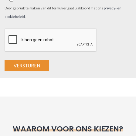
Door gebruik te maken van dit formulier gaat u akkoord met ons
privacy- en
cookiebeleid
.
A
l
t
e
r
n
WAAROM VOOR ONS KIEZEN?
a