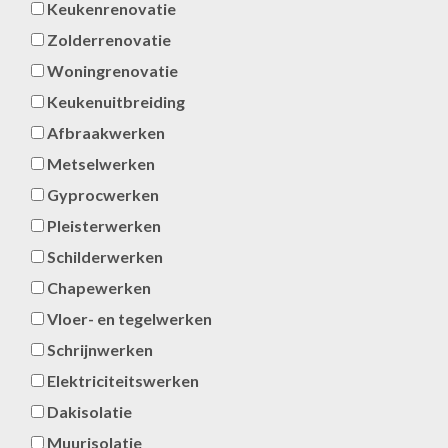
Keukenrenovatie
Zolderrenovatie
Woningrenovatie
Keukenuitbreiding
Afbraakwerken
Metselwerken
Gyprocwerken
Pleisterwerken
Schilderwerken
Chapewerken
Vloer- en tegelwerken
Schrijnwerken
Elektriciteitswerken
Dakisolatie
Muurisolatie