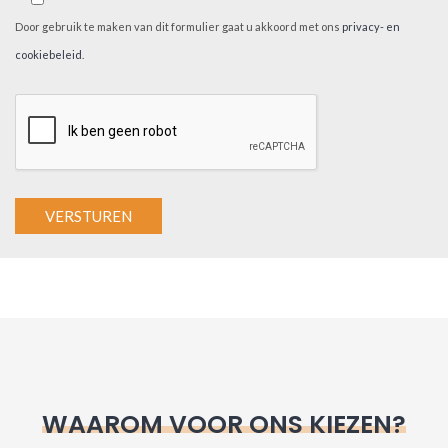
Door gebruik te maken van dit formulier gaat u akkoord met ons
privacy- en
cookiebeleid
.
A
l
t
e
r
n
WAAROM VOOR ONS KIEZEN?
a