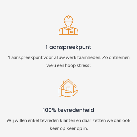
t
i
v
e
:
1 aanspreekpunt
1 aanspreekpunt voor al uw werkzaamheden. Zo ontnemen
we u een hoop stress!
100% tevredenheid
Wij willen enkel tevreden klanten en daar zetten we dan ook
keer op keer op in.