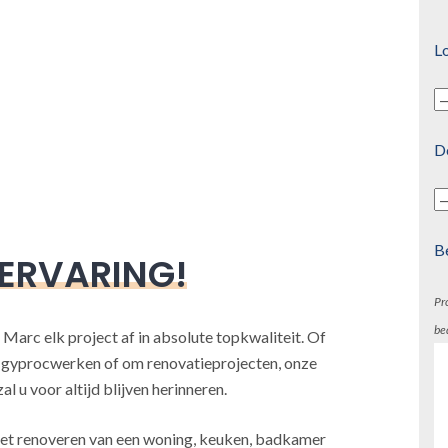
Lo
D
B
 ERVARING!
Pr
be
 Marc elk project af in absolute topkwaliteit. Of
, gyprocwerken of om renovatieprojecten, onze
l u voor altijd blijven herinneren.
j het renoveren van een woning, keuken, badkamer