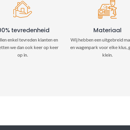
e
:
00% tevredenheid
Materiaal
llen enkel tevreden klanten en
Wij hebben een uitgebreid ma
etten we dan ook keer op keer
en wagenpark voor elke klus, 
op in.
klein.