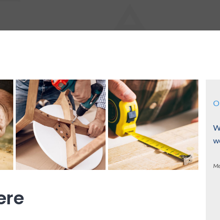
O
W
w
Me
ere