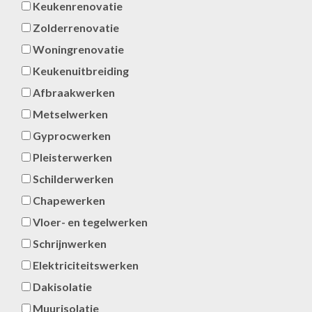
Keukenrenovatie
Zolderrenovatie
Woningrenovatie
Keukenuitbreiding
Afbraakwerken
Metselwerken
Gyprocwerken
Pleisterwerken
Schilderwerken
Chapewerken
Vloer- en tegelwerken
Schrijnwerken
Elektriciteitswerken
Dakisolatie
Muurisolatie