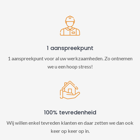
t
i
v
e
:
1 aanspreekpunt
1 aanspreekpunt voor al uw werkzaamheden. Zo ontnemen
we u een hoop stress!
100% tevredenheid
Wij willen enkel tevreden klanten en daar zetten we dan ook
keer op keer op in.