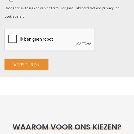
Door gebruik te maken van dit formulier gaat u akkoord met ons
privacy- en
cookiebeleid
.
A
l
t
e
r
n
WAAROM VOOR ONS KIEZEN?
a