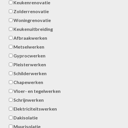
Keukenrenovatie
Zolderrenovatie
Woningrenovatie
Keukenuitbreiding
Afbraakwerken
Metselwerken
Gyprocwerken
Pleisterwerken
Schilderwerken
Chapewerken
Vloer- en tegelwerken
Schrijnwerken
Elektriciteitswerken
Dakisolatie
Muurisolatie