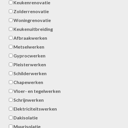
Keukenrenovatie
Zolderrenovatie
Woningrenovatie
Keukenuitbreiding
Afbraakwerken
Metselwerken
Gyprocwerken
Pleisterwerken
Schilderwerken
Chapewerken
Vloer- en tegelwerken
Schrijnwerken
Elektriciteitswerken
Dakisolatie
Muurisolatie