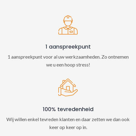
t
i
v
e
:
1 aanspreekpunt
1 aanspreekpunt voor al uw werkzaamheden. Zo ontnemen
we u een hoop stress!
100% tevredenheid
Wij willen enkel tevreden klanten en daar zetten we dan ook
keer op keer op in.