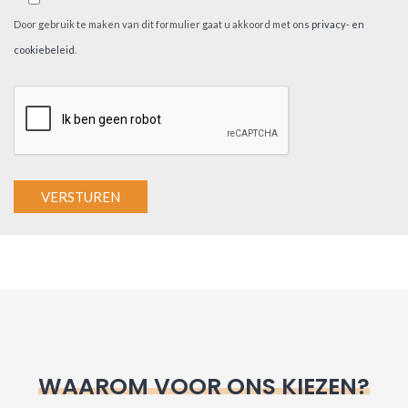
Door gebruik te maken van dit formulier gaat u akkoord met ons
privacy- en
cookiebeleid
.
A
l
t
e
r
n
WAAROM VOOR ONS KIEZEN?
a