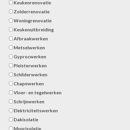
Keukenrenovatie
Zolderrenovatie
Woningrenovatie
Keukenuitbreiding
Afbraakwerken
Metselwerken
Gyprocwerken
Pleisterwerken
Schilderwerken
Chapewerken
Vloer- en tegelwerken
Schrijnwerken
Elektriciteitswerken
Dakisolatie
Muurisolatie