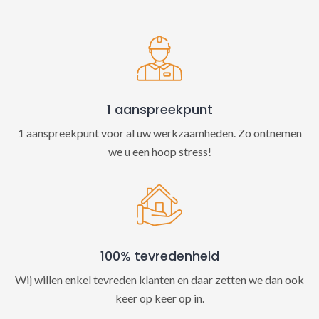
t
i
v
e
:
1 aanspreekpunt
1 aanspreekpunt voor al uw werkzaamheden. Zo ontnemen
we u een hoop stress!
100% tevredenheid
Wij willen enkel tevreden klanten en daar zetten we dan ook
keer op keer op in.