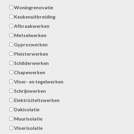
Woningrenovatie
Keukenuitbreiding
Afbraakwerken
Metselwerken
Gyprocwerken
Pleisterwerken
Schilderwerken
Chapewerken
Vloer- en tegelwerken
Schrijnwerken
Elektriciteitswerken
Dakisolatie
Muurisolatie
Vloerisolatie