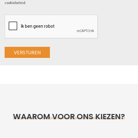
cookiebeleid
.
A
l
t
e
r
n
WAAROM VOOR ONS KIEZEN?
a
t
i