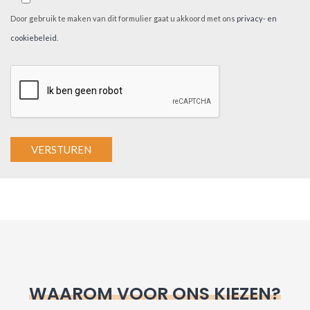
Door gebruik te maken van dit formulier gaat u akkoord met ons
privacy- en
cookiebeleid
.
A
l
t
e
r
n
WAAROM VOOR ONS KIEZEN?
a