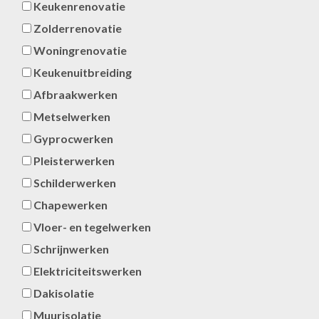
Keukenrenovatie
Zolderrenovatie
Woningrenovatie
Keukenuitbreiding
Afbraakwerken
Metselwerken
Gyprocwerken
Pleisterwerken
Schilderwerken
Chapewerken
Vloer- en tegelwerken
Schrijnwerken
Elektriciteitswerken
Dakisolatie
Muurisolatie