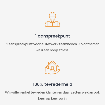
t
i
v
e
:
1 aanspreekpunt
1 aanspreekpunt voor al uw werkzaamheden. Zo ontnemen
we u een hoop stress!
100% tevredenheid
Wij willen enkel tevreden klanten en daar zetten we dan ook
keer op keer op in.