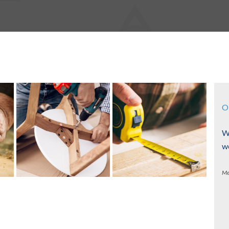
O
W
w
Me