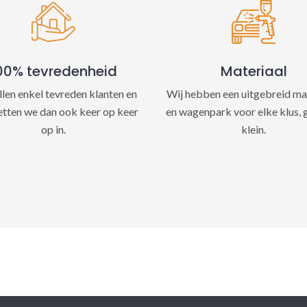
e
:
00% tevredenheid
Materiaal
llen enkel tevreden klanten en
Wij hebben een uitgebreid ma
etten we dan ook keer op keer
en wagenpark voor elke klus, 
op in.
klein.