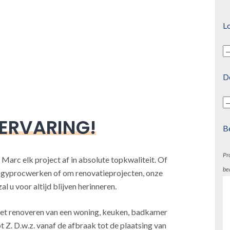
Lo
D
 ERVARING!
B
Pr
 Marc elk project af in absolute topkwaliteit. Of
be
, gyprocwerken of om renovatieprojecten, onze
l u voor altijd blijven herinneren.
j het renoveren van een woning, keuken, badkamer
t Z. D.w.z. vanaf de afbraak tot de plaatsing van