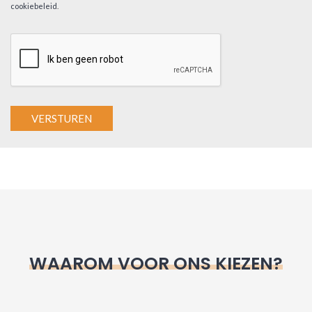
cookiebeleid
.
A
l
t
e
r
n
WAAROM VOOR ONS KIEZEN?
a
t
i