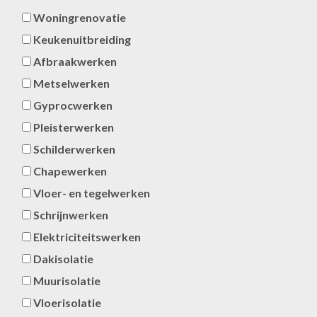
Woningrenovatie
Keukenuitbreiding
Afbraakwerken
Metselwerken
Gyprocwerken
Pleisterwerken
Schilderwerken
Chapewerken
Vloer- en tegelwerken
Schrijnwerken
Elektriciteitswerken
Dakisolatie
Muurisolatie
Vloerisolatie