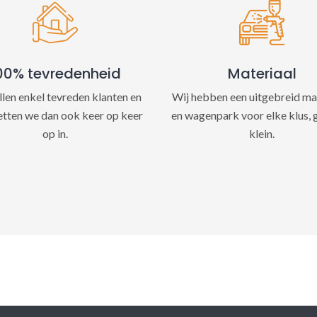
e
:
00% tevredenheid
Materiaal
llen enkel tevreden klanten en
Wij hebben een uitgebreid ma
etten we dan ook keer op keer
en wagenpark voor elke klus, 
op in.
klein.