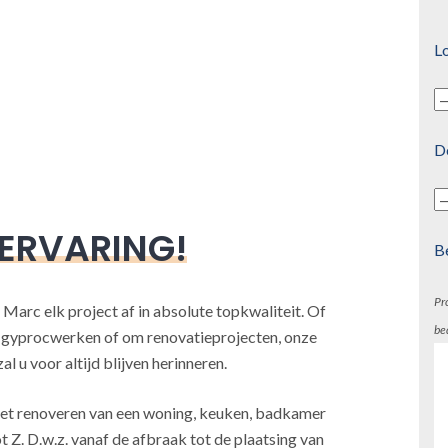
Lo
D
 ERVARING!
B
Pr
 Marc elk project af in absolute topkwaliteit. Of
be
, gyprocwerken of om renovatieprojecten, onze
l u voor altijd blijven herinneren.
j het renoveren van een woning, keuken, badkamer
t Z. D.w.z. vanaf de afbraak tot de plaatsing van