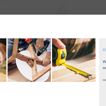
O
W
w
Me