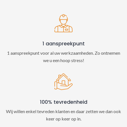
t
i
v
e
:
1 aanspreekpunt
1 aanspreekpunt voor al uw werkzaamheden. Zo ontnemen
we u een hoop stress!
100% tevredenheid
Wij willen enkel tevreden klanten en daar zetten we dan ook
keer op keer op in.