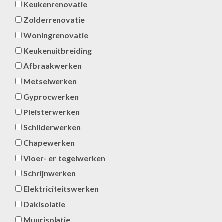
Keukenrenovatie
Zolderrenovatie
Woningrenovatie
Keukenuitbreiding
Afbraakwerken
Metselwerken
Gyprocwerken
Pleisterwerken
Schilderwerken
Chapewerken
Vloer- en tegelwerken
Schrijnwerken
Elektriciteitswerken
Dakisolatie
Muurisolatie