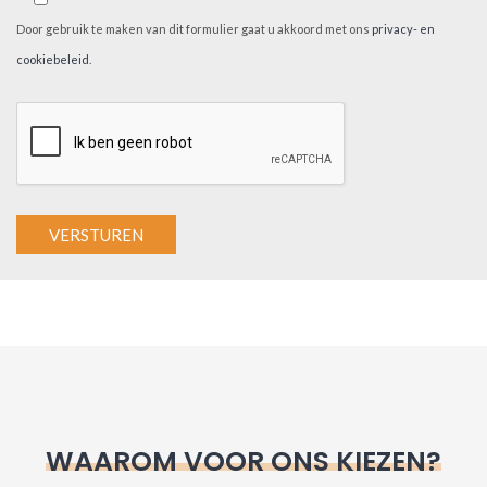
Door gebruik te maken van dit formulier gaat u akkoord met ons
privacy- en
cookiebeleid
.
A
l
t
e
r
n
WAAROM VOOR ONS KIEZEN?
a