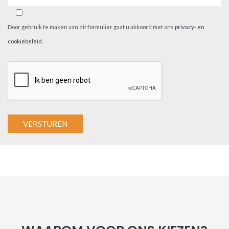
Door gebruik te maken van dit formulier gaat u akkoord met ons
privacy- en
cookiebeleid
.
A
l
t
e
r
n