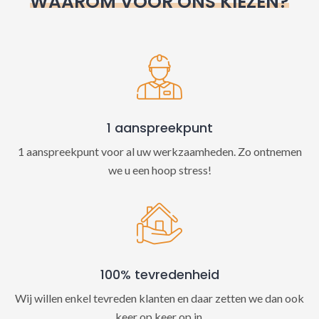
WAAROM VOOR ONS KIEZEN?
a
t
i
v
e
:
1 aanspreekpunt
1 aanspreekpunt voor al uw werkzaamheden. Zo ontnemen
we u een hoop stress!
100% tevredenheid
Wij willen enkel tevreden klanten en daar zetten we dan ook
keer op keer op in.