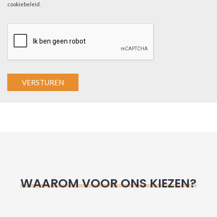
cookiebeleid
.
A
l
t
e
r
n
WAAROM VOOR ONS KIEZEN?
a
t
i