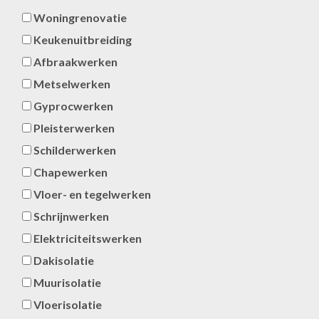
Woningrenovatie
Keukenuitbreiding
Afbraakwerken
Metselwerken
Gyprocwerken
Pleisterwerken
Schilderwerken
Chapewerken
Vloer- en tegelwerken
Schrijnwerken
Elektriciteitswerken
Dakisolatie
Muurisolatie
Vloerisolatie