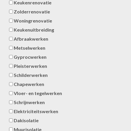
Keukenrenovatie
Zolderrenovatie
Woningrenovatie
Keukenuitbreiding
Afbraakwerken
Metselwerken
Gyprocwerken
Pleisterwerken
Schilderwerken
Chapewerken
Vloer- en tegelwerken
Schrijnwerken
Elektriciteitswerken
Dakisolatie
Muurisolatie