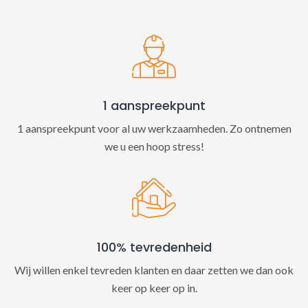
t
i
v
e
:
1 aanspreekpunt
1 aanspreekpunt voor al uw werkzaamheden. Zo ontnemen
we u een hoop stress!
100% tevredenheid
Wij willen enkel tevreden klanten en daar zetten we dan ook
keer op keer op in.