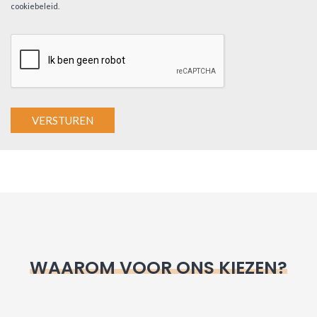
cookiebeleid
.
A
l
t
e
r
n
WAAROM VOOR ONS KIEZEN?
a
t
i