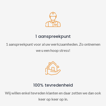
t
i
v
e
:
1 aanspreekpunt
1 aanspreekpunt voor al uw werkzaamheden. Zo ontnemen
we u een hoop stress!
100% tevredenheid
Wij willen enkel tevreden klanten en daar zetten we dan ook
keer op keer op in.