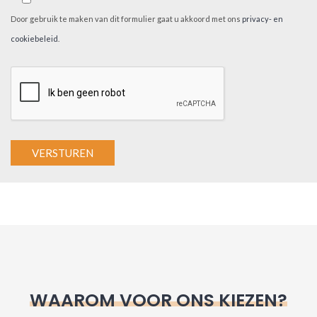
Door gebruik te maken van dit formulier gaat u akkoord met ons
privacy- en
cookiebeleid
.
A
l
t
e
r
n
WAAROM VOOR ONS KIEZEN?
a