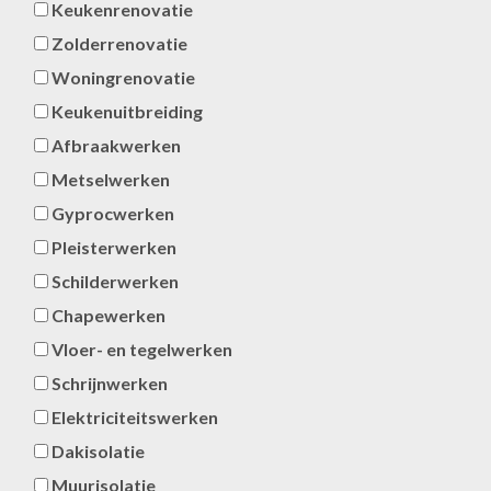
Keukenrenovatie
Zolderrenovatie
Woningrenovatie
Keukenuitbreiding
Afbraakwerken
Metselwerken
Gyprocwerken
Pleisterwerken
Schilderwerken
Chapewerken
Vloer- en tegelwerken
Schrijnwerken
Elektriciteitswerken
Dakisolatie
Muurisolatie