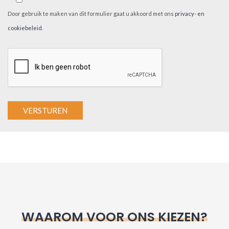
Door gebruik te maken van dit formulier gaat u akkoord met ons
privacy- en
cookiebeleid
.
A
l
t
e
r
n
WAAROM VOOR ONS KIEZEN?
a