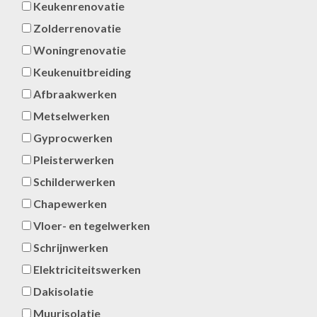
Keukenrenovatie
Zolderrenovatie
Woningrenovatie
Keukenuitbreiding
Afbraakwerken
Metselwerken
Gyprocwerken
Pleisterwerken
Schilderwerken
Chapewerken
Vloer- en tegelwerken
Schrijnwerken
Elektriciteitswerken
Dakisolatie
Muurisolatie