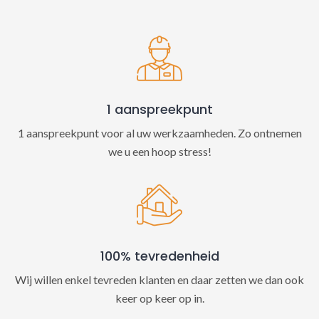
t
i
v
e
:
1 aanspreekpunt
1 aanspreekpunt voor al uw werkzaamheden. Zo ontnemen
we u een hoop stress!
100% tevredenheid
Wij willen enkel tevreden klanten en daar zetten we dan ook
keer op keer op in.