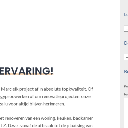
Lo
D
 ERVARING!
B
Pr
 Marc elk project af in absolute topkwaliteit. Of
be
, gyprocwerken of om renovatieprojecten, onze
l u voor altijd blijven herinneren.
j het renoveren van een woning, keuken, badkamer
t Z. D.w.z. vanaf de afbraak tot de plaatsing van