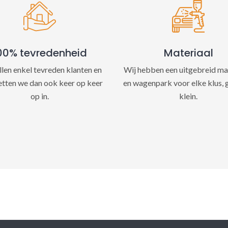
e
:
00% tevredenheid
Materiaal
llen enkel tevreden klanten en
Wij hebben een uitgebreid ma
etten we dan ook keer op keer
en wagenpark voor elke klus, 
op in.
klein.