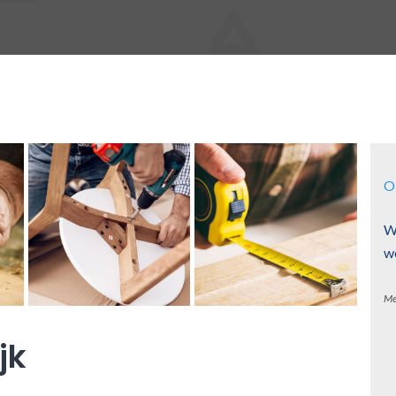
O
W
w
Me
jk