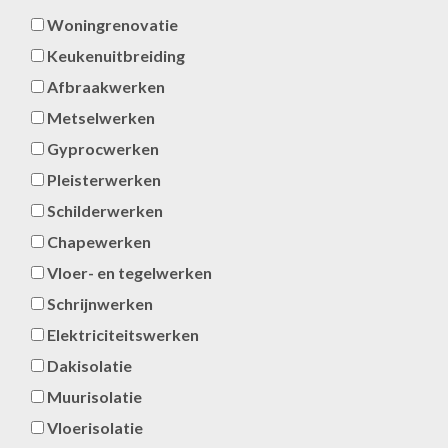
Woningrenovatie
Keukenuitbreiding
Afbraakwerken
Metselwerken
Gyprocwerken
Pleisterwerken
Schilderwerken
Chapewerken
Vloer- en tegelwerken
Schrijnwerken
Elektriciteitswerken
Dakisolatie
Muurisolatie
Vloerisolatie