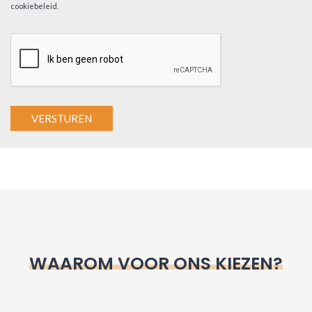
cookiebeleid
.
A
l
t
e
r
n
WAAROM VOOR ONS KIEZEN?
a
t
i